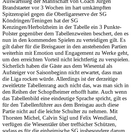
Auswärtssieg der Mannschaft von Coach Jürgen
Brandstaeter vor 3 Wochen im hart umkämpften
Spitzenspiel gegen die Oberligareserve der SG
Köndringen/Teningen hat der SG
Kenzingen/Herbolzheim in der Tabelle ein 3 Punkte-
Polster gegenüber dem Tabellenzweiten beschert, den es
nun in den kommenden Spielen zu verteidigen gilt. Es
gilt daher für die Breisgauer in den anstehenden Partien
weiterhin mit Emotion und Engagement zu Werke geht,
um den erreichten Vorteil nicht leichtfertig zu verspielen.
Sicherlich haben die Gäste aus dem Wiesental als
Aufsteiger vor Saisonbeginn nicht erwartet, dass man
die Liga rocken würde. Allerdings ist der derzeitige
zweitletzte Tabellenrang auch nicht das, was man sich in
den Reihen der Schopfheimer erhofft hatte. Auch wenn
das Tabellenbild eine eindeutige Sprache spricht, gilt es
für den Tabellenführer aus dem Breisgau auch diese
Partie nicht auf die leichte Schulter zu nehmen. Mit
Thorsten Michel, Calvin Sigl und Felix Wendland,
verfügen die Wiesentäler über treffsicher Schützen,
sodass es für die einheimische SG insbesondere darum