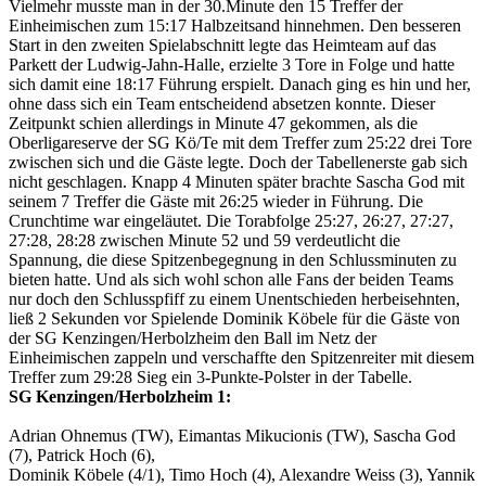
Vielmehr musste man in der 30.Minute den 15 Treffer der
Einheimischen zum 15:17 Halbzeitsand hinnehmen. Den besseren
Start in den zweiten Spielabschnitt legte das Heimteam auf das
Parkett der Ludwig-Jahn-Halle, erzielte 3 Tore in Folge und hatte
sich damit eine 18:17 Führung erspielt. Danach ging es hin und her,
ohne dass sich ein Team entscheidend absetzen konnte. Dieser
Zeitpunkt schien allerdings in Minute 47 gekommen, als die
Oberligareserve der SG Kö/Te mit dem Treffer zum 25:22 drei Tore
zwischen sich und die Gäste legte. Doch der Tabellenerste gab sich
nicht geschlagen. Knapp 4 Minuten später brachte Sascha God mit
seinem 7 Treffer die Gäste mit 26:25 wieder in Führung. Die
Crunchtime war eingeläutet. Die Torabfolge 25:27, 26:27, 27:27,
27:28, 28:28 zwischen Minute 52 und 59 verdeutlicht die
Spannung, die diese Spitzenbegegnung in den Schlussminuten zu
bieten hatte. Und als sich wohl schon alle Fans der beiden Teams
nur doch den Schlusspfiff zu einem Unentschieden herbeisehnten,
ließ 2 Sekunden vor Spielende Dominik Köbele für die Gäste von
der SG Kenzingen/Herbolzheim den Ball im Netz der
Einheimischen zappeln und verschaffte den Spitzenreiter mit diesem
Treffer zum 29:28 Sieg ein 3-Punkte-Polster in der Tabelle.
SG Kenzingen/Herbolzheim 1:
Adrian Ohnemus (TW), Eimantas Mikucionis (TW), Sascha God
(7), Patrick Hoch (6),
Dominik Köbele (4/1), Timo Hoch (4), Alexandre Weiss (3), Yannik