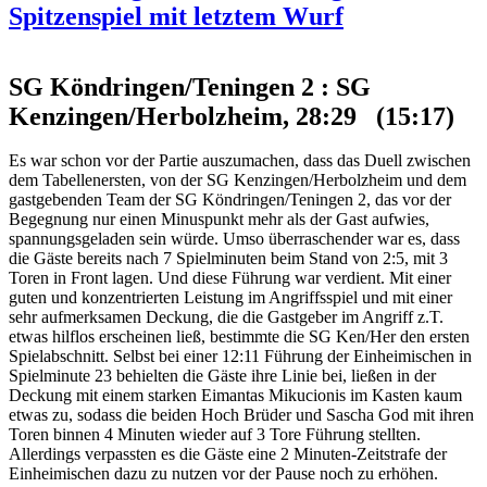
Spitzenspiel mit letztem Wurf
SG Köndringen/Teningen 2 : SG
Kenzingen/Herbolzheim, 28:29 (15:17)
Es war schon vor der Partie auszumachen, dass das Duell zwischen
dem Tabellenersten, von der SG Kenzingen/Herbolzheim und dem
gastgebenden Team der SG Köndringen/Teningen 2, das vor der
Begegnung nur einen Minuspunkt mehr als der Gast aufwies,
spannungsgeladen sein würde. Umso überraschender war es, dass
die Gäste bereits nach 7 Spielminuten beim Stand von 2:5, mit 3
Toren in Front lagen. Und diese Führung war verdient. Mit einer
guten und konzentrierten Leistung im Angriffsspiel und mit einer
sehr aufmerksamen Deckung, die die Gastgeber im Angriff z.T.
etwas hilflos erscheinen ließ, bestimmte die SG Ken/Her den ersten
Spielabschnitt. Selbst bei einer 12:11 Führung der Einheimischen in
Spielminute 23 behielten die Gäste ihre Linie bei, ließen in der
Deckung mit einem starken Eimantas Mikucionis im Kasten kaum
etwas zu, sodass die beiden Hoch Brüder und Sascha God mit ihren
Toren binnen 4 Minuten wieder auf 3 Tore Führung stellten.
Allerdings verpassten es die Gäste eine 2 Minuten-Zeitstrafe der
Einheimischen dazu zu nutzen vor der Pause noch zu erhöhen.