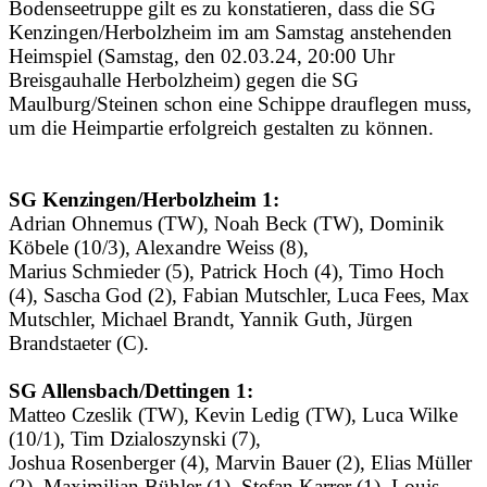
Bodenseetruppe gilt es zu konstatieren, dass die SG
Kenzingen/Herbolzheim im am Samstag anstehenden
Heimspiel (Samstag, den 02.03.24, 20:00 Uhr
Breisgauhalle Herbolzheim) gegen die SG
Maulburg/Steinen schon eine Schippe drauflegen muss,
um die Heimpartie erfolgreich gestalten zu können.
SG Kenzingen/Herbolzheim 1:
Adrian Ohnemus (TW), Noah Beck (TW), Dominik
Köbele (10/3), Alexandre Weiss (8),
Marius Schmieder (5), Patrick Hoch (4), Timo Hoch
(4), Sascha God (2), Fabian Mutschler, Luca Fees, Max
Mutschler, Michael Brandt, Yannik Guth, Jürgen
Brandstaeter (C).
SG Allensbach/Dettingen 1:
Matteo Czeslik (TW), Kevin Ledig (TW), Luca Wilke
(10/1), Tim Dzialoszynski (7),
Joshua Rosenberger (4), Marvin Bauer (2), Elias Müller
(2), Maximilian Bühler (1), Stefan Karrer (1), Louis