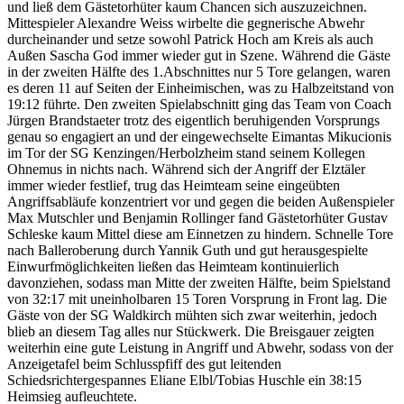
und ließ dem Gästetorhüter kaum Chancen sich auszuzeichnen.
Mittespieler Alexandre Weiss wirbelte die gegnerische Abwehr
durcheinander und setze sowohl Patrick Hoch am Kreis als auch
Außen Sascha God immer wieder gut in Szene. Während die Gäste
in der zweiten Hälfte des 1.Abschnittes nur 5 Tore gelangen, waren
es deren 11 auf Seiten der Einheimischen, was zu Halbzeitstand von
19:12 führte. Den zweiten Spielabschnitt ging das Team von Coach
Jürgen Brandstaeter trotz des eigentlich beruhigenden Vorsprungs
genau so engagiert an und der eingewechselte Eimantas Mikucionis
im Tor der SG Kenzingen/Herbolzheim stand seinem Kollegen
Ohnemus in nichts nach. Während sich der Angriff der Elztäler
immer wieder festlief, trug das Heimteam seine eingeübten
Angriffsabläufe konzentriert vor und gegen die beiden Außenspieler
Max Mutschler und Benjamin Rollinger fand Gästetorhüter Gustav
Schleske kaum Mittel diese am Einnetzen zu hindern. Schnelle Tore
nach Balleroberung durch Yannik Guth und gut herausgespielte
Einwurfmöglichkeiten ließen das Heimteam kontinuierlich
davonziehen, sodass man Mitte der zweiten Hälfte, beim Spielstand
von 32:17 mit uneinholbaren 15 Toren Vorsprung in Front lag. Die
Gäste von der SG Waldkirch mühten sich zwar weiterhin, jedoch
blieb an diesem Tag alles nur Stückwerk. Die Breisgauer zeigten
weiterhin eine gute Leistung in Angriff und Abwehr, sodass von der
Anzeigetafel beim Schlusspfiff des gut leitenden
Schiedsrichtergespannes Eliane Elbl/Tobias Huschle ein 38:15
Heimsieg aufleuchtete.