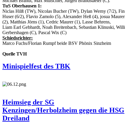
Michael Brandt, Max Mutschler, Jürgen Brandstaeter (C).
TuS Oberhausen 1
:
Niclas Hilß (TW), Nicolas Bucher (TW), Dylan Werny (7/2), Fin
Huser (6/2), Flavio Zamolo (5), Alexander Heß (4), josua Maurer
(2), Matthias Jörns (1), Cedric Maurer (1), Lasse Behrens,
Liam Earl Gebhardt, Noah Breitenbach, Sebastian Klinuski, Willi
Gerbershagen (C), Pascal Wix (C)
Schiedsrichter:
Marco Fuchs/Florian Rumpf beide BSV Phönix Sinzheim
Quelle TVH
Minispielfest des TBK
Heimsieg der SG
Kenzingen/Herbolzheim gegen die HSG
Dreiland