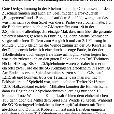
Gute Derbystimmung in der Rheinmatthalle in Oberhausen auf den
Zuschauerrängen und auch ein Spiel mit den Derby-Zutaten
„Engagement“ und „Bissigkeit“ auf dem Spielfeld, war genau das,
was man sich vor dem Spiel von dieser Partie versprochen hatte. Für
die Einheimischen blieb der 7-Metertreffer zum 1:0 in der
2.Spielminute allerdings das einzige Mal, dass man über die gesamte
Spielzeit hinweg gesehen in Führung lag, denn Marius Schmieder
sorgte mit seinen Treffern zum Ausgleich und zur 2:1 Führung in
Minute 3 und 5 gleich für die Wende zugunsten der SG Ken/Her. In
der Folge entwickelte sich eine durchaus enge Partie, in der der
Tabellenführer doch einige freie Einwurfmöglichkeiten liegen ließ,
was nicht zuletzt auch an den guten Reaktionen des TuS Torhüters
Niclas Hilß lag. Bis zur 26.Spielminute waren es daher immer nur
ein oder zwei Tore die die SG Kenzingen/Herbolzheim in Front lag.
Am Ende des ersten Spielabschnittes setzten sich die Gäste auf
12:15 ab und konnten, trotz der Tatsache, dass man nur mit 4
Feldspielern auf Spielfeld war, auch noch den Treffer Nr.16 zum
12:16 Halbzeitstand erzielen. Mithalten konnten die Einheimischen
dann zu Beginn des 2.Spielabschnittes allerdings nur noch 10
Minuten. Trotz Willen und Kampfkraft fehlten dem einheimischen
TuS dann doch die Mittel dem Spiel eine Wende zu geben. Während
die SG Kenzingen/Herbolzheim ihre Angriffsaktionen mit Toren
abschloss und Dominik Köbele nun fast nach Belieben einnetzte
schlichen sich beim TuS Oberhausen vermehrt technische Fehler