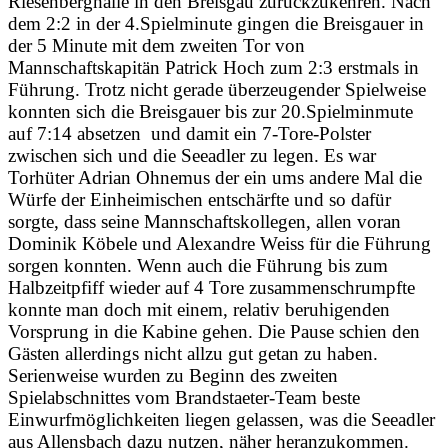
Riesenberghalle in den Breisgau zurückzukehren. Nach
dem 2:2 in der 4.Spielminute gingen die Breisgauer in
der 5 Minute mit dem zweiten Tor von
Mannschaftskapitän Patrick Hoch zum 2:3 erstmals in
Führung. Trotz nicht gerade überzeugender Spielweise
konnten sich die Breisgauer bis zur 20.Spielminmute
auf 7:14 absetzen und damit ein 7-Tore-Polster
zwischen sich und die Seeadler zu legen. Es war
Torhüter Adrian Ohnemus der ein ums andere Mal die
Würfe der Einheimischen entschärfte und so dafür
sorgte, dass seine Mannschaftskollegen, allen voran
Dominik Köbele und Alexandre Weiss für die Führung
sorgen konnten. Wenn auch die Führung bis zum
Halbzeitpfiff wieder auf 4 Tore zusammenschrumpfte
konnte man doch mit einem, relativ beruhigenden
Vorsprung in die Kabine gehen. Die Pause schien den
Gästen allerdings nicht allzu gut getan zu haben.
Serienweise wurden zu Beginn des zweiten
Spielabschnittes vom Brandstaeter-Team beste
Einwurfmöglichkeiten liegen gelassen, was die Seeadler
aus Allensbach dazu nutzen, näher heranzukommen.