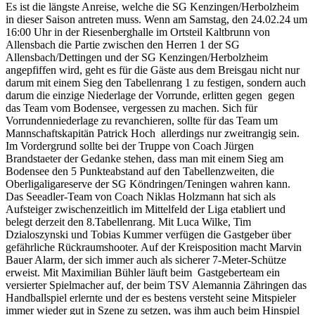
Es ist die längste Anreise, welche die SG Kenzingen/Herbolzheim
in dieser Saison antreten muss. Wenn am Samstag, den 24.02.24 um
16:00 Uhr in der Riesenberghalle im Ortsteil Kaltbrunn von
Allensbach die Partie zwischen den Herren 1 der SG
Allensbach/Dettingen und der SG Kenzingen/Herbolzheim
angepfiffen wird, geht es für die Gäste aus dem Breisgau nicht nur
darum mit einem Sieg den Tabellenrang 1 zu festigen, sondern auch
darum die einzige Niederlage der Vorrunde, erlitten gegen gegen
das Team vom Bodensee, vergessen zu machen. Sich für
Vorrundenniederlage zu revanchieren, sollte für das Team um
Mannschaftskapitän Patrick Hoch allerdings nur zweitrangig sein.
Im Vordergrund sollte bei der Truppe von Coach Jürgen
Brandstaeter der Gedanke stehen, dass man mit einem Sieg am
Bodensee den 5 Punkteabstand auf den Tabellenzweiten, die
Oberligaligareserve der SG Köndringen/Teningen wahren kann.
Das Seeadler-Team von Coach Niklas Holzmann hat sich als
Aufsteiger zwischenzeitlich im Mittelfeld der Liga etabliert und
belegt derzeit den 8.Tabellenrang. Mit Luca Wilke, Tim
Dzialoszynski und Tobias Kummer verfügen die Gastgeber über
gefährliche Rückraumshooter. Auf der Kreisposition macht Marvin
Bauer Alarm, der sich immer auch als sicherer 7-Meter-Schütze
erweist. Mit Maximilian Bühler läuft beim Gastgeberteam ein
versierter Spielmacher auf, der beim TSV Alemannia Zähringen das
Handballspiel erlernte und der es bestens versteht seine Mitspieler
immer wieder gut in Szene zu setzen, was ihm auch beim Hinspiel