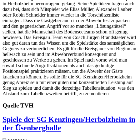
in Herbolzheim hervorragend gelang. Seine Spielideen tragen auch
dazu bei, dass sich Mitspieler wie Elias Müller, Alexander Lauber
oder Robin Schneider immer wieder in die Torschützenliste
eintragen. Dass die Gastgeber auch in der Abwehr fest zupacken
und den gegnerischen Angriff vor so manches „Lösungsrätsel“
stellen, hat die Mannschaft des Bodenseeteams schon oft genug
bewiesen. Das Breisgau-Team von Coach Jürgen Brandstaeter wird
also gut daran tun das Wissen um die Spielstärke des samstäglichen
Gegners zu verinnerlichen. Es gilt für die Breisgauer von Beginn an
hellwach zu sein und im Abwehrverbund konsequent und
geschlossen zu Werke zu gehen. Im Spiel nach vorne wird man
sowohl schnelle Angriffsaktionen als auch das geduldige
Positionsspiel praktizieren müssen, um die Abwehr der Gäste
knacken zu können. Es sollte für die SG Kenzingen/Herbolzheim
genug Anreiz sein mit einer guten und konzentrierten Leistung auf
Sieg zu spielen und damit die derzeitige Tabellensituation, was den
Abstand zum Tabellenzweiten betrifft, zu zementieren.
Quelle TVH
Spiele der SG Kenzingen/Herbolzheim in
der Üsenberghalle