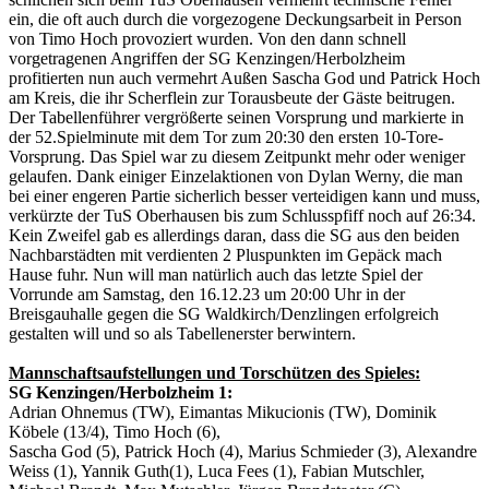
ein, die oft auch durch die vorgezogene Deckungsarbeit in Person
von Timo Hoch provoziert wurden. Von den dann schnell
vorgetragenen Angriffen der SG Kenzingen/Herbolzheim
profitierten nun auch vermehrt Außen Sascha God und Patrick Hoch
am Kreis, die ihr Scherflein zur Torausbeute der Gäste beitrugen.
Der Tabellenführer vergrößerte seinen Vorsprung und markierte in
der 52.Spielminute mit dem Tor zum 20:30 den ersten 10-Tore-
Vorsprung. Das Spiel war zu diesem Zeitpunkt mehr oder weniger
gelaufen. Dank einiger Einzelaktionen von Dylan Werny, die man
bei einer engeren Partie sicherlich besser verteidigen kann und muss,
verkürzte der TuS Oberhausen bis zum Schlusspfiff noch auf 26:34.
Kein Zweifel gab es allerdings daran, dass die SG aus den beiden
Nachbarstädten mit verdienten 2 Pluspunkten im Gepäck mach
Hause fuhr. Nun will man natürlich auch das letzte Spiel der
Vorrunde am Samstag, den 16.12.23 um 20:00 Uhr in der
Breisgauhalle gegen die SG Waldkirch/Denzlingen erfolgreich
gestalten will und so als Tabellenerster berwintern.
Mannschaftsaufstellungen und Torschützen des Spieles:
SG Kenzingen/Herbolzheim 1:
Adrian Ohnemus (TW), Eimantas Mikucionis (TW), Dominik
Köbele (13/4), Timo Hoch (6),
Sascha God (5), Patrick Hoch (4), Marius Schmieder (3), Alexandre
Weiss (1), Yannik Guth(1), Luca Fees (1), Fabian Mutschler,