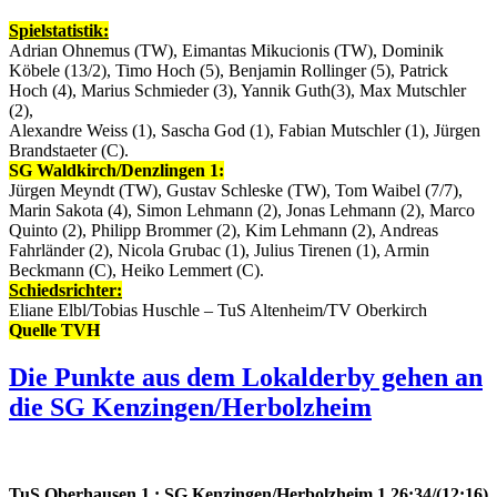
Spielstatistik:
Adrian Ohnemus (TW), Eimantas Mikucionis (TW), Dominik
Köbele (13/2), Timo Hoch (5), Benjamin Rollinger (5), Patrick
Hoch (4), Marius Schmieder (3), Yannik Guth(3), Max Mutschler
(2),
Alexandre Weiss (1), Sascha God (1), Fabian Mutschler (1), Jürgen
Brandstaeter (C).
SG Waldkirch/Denzlingen 1:
Jürgen Meyndt (TW), Gustav Schleske (TW), Tom Waibel (7/7),
Marin Sakota (4), Simon Lehmann (2), Jonas Lehmann (2), Marco
Quinto (2), Philipp Brommer (2), Kim Lehmann (2), Andreas
Fahrländer (2), Nicola Grubac (1), Julius Tirenen (1), Armin
Beckmann (C), Heiko Lemmert (C).
Schiedsrichter:
Eliane Elbl/Tobias Huschle – TuS Altenheim/TV Oberkirch
Quelle TVH
Die Punkte aus dem Lokalderby gehen an
die SG Kenzingen/Herbolzheim
TuS Oberhausen 1 : SG Kenzingen/Herbolzheim 1 26:34/(12:16)