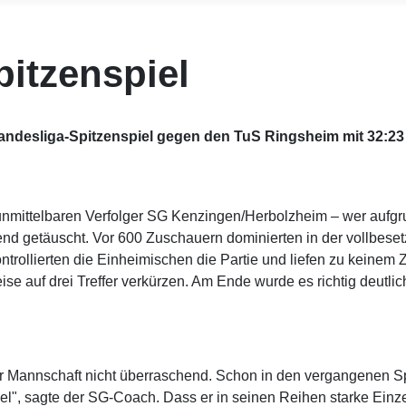
pitzenspiel
ndesliga-Spitzenspiel gegen den TuS Ringsheim mit 32:23 
nmittelbaren Verfolger SG Kenzingen/Herbolzheim – wer aufgr
d getäuscht. Vor 600 Zuschauern dominierten in der vollbese
ntrollierten die Einheimischen die Partie und liefen zu keinem
auf drei Treffer verkürzen. Am Ende wurde es richtig deutlich
ner Mannschaft nicht überraschend. Schon in den vergangenen Sp
l", sagte der SG-Coach. Dass er in seinen Reihen starke Einzelk