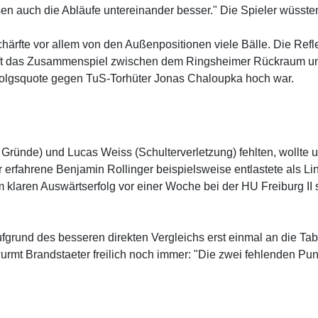
sen auch die Abläufe untereinander besser." Die Spieler wüssten,
härfte vor allem von den Außenpositionen viele Bälle. Die Re
r oft das Zusammenspiel zwischen dem Ringsheimer Rückraum un
rfolgsquote gegen TuS-Torhüter Jonas Chaloupka hoch war.
ründe) und Lucas Weiss (Schulterverletzung) fehlten, wollte un
 erfahrene Benjamin Rollinger beispielsweise entlastete als 
laren Auswärtserfolg vor einer Woche bei der HU Freiburg II s
ufgrund des besseren direkten Vergleichs erst einmal an die Tab
mt Brandstaeter freilich noch immer: "Die zwei fehlenden Punk