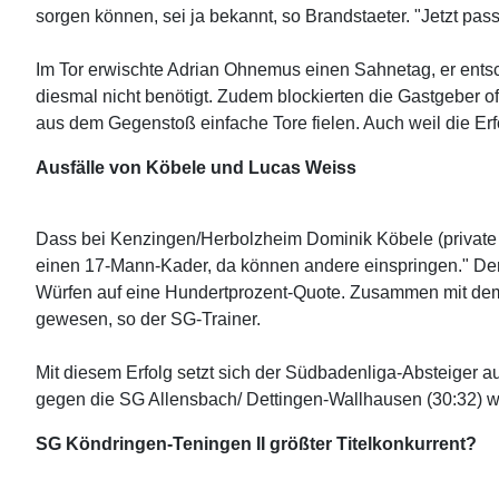
sorgen können, sei ja bekannt, so Brandstaeter. "Jetzt pas
Im Tor erwischte Adrian Ohnemus einen Sahnetag, er entsc
diesmal nicht benötigt. Zudem blockierten die Gastgebe
aus dem Gegenstoß einfache Tore fielen. Auch weil die E
Ausfälle von Köbele und Lucas Weiss
Dass bei Kenzingen/Herbolzheim Dominik Köbele (private G
einen 17-Mann-Kader, da können andere einspringen." Der
Würfen auf eine Hundertprozent-Quote. Zusammen mit dem k
gewesen, so der SG-Trainer.
Mit diesem Erfolg setzt sich der Südbadenliga-Absteiger a
gegen die SG Allensbach/ Dettingen-Wallhausen (30:32) wur
SG Köndringen-Teningen II größter Titelkonkurrent?