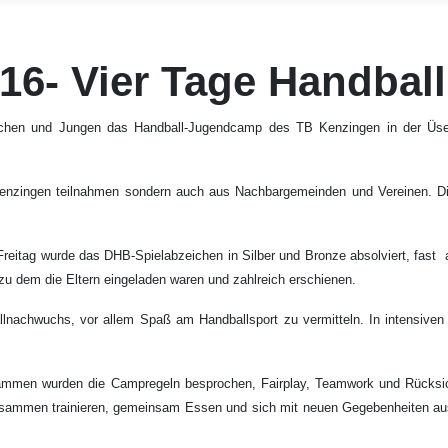
- Vier Tage Handball 
dchen und Jungen das Handball-Jugendcamp des TB Kenzingen in der Üsenb
B Kenzingen teilnahmen sondern auch aus Nachbargemeinden und Vereinen. 
m Freitag wurde das DHB-Spielabzeichen in Silber und Bronze absolviert, fast
 zu dem die Eltern eingeladen waren und zahlreich erschienen.
nachwuchs, vor allem Spaß am Handballsport zu vermitteln. In intensiven Tr
sammen wurden die Campregeln besprochen, Fairplay, Teamwork und Rücksi
 Zusammen trainieren, gemeinsam Essen und sich mit neuen Gegebenheiten ause