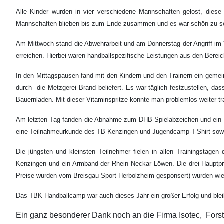
Alle Kinder wurden in vier verschiedene Mannschaften gelost, di
Mannschaften blieben bis zum Ende zusammen und es war schön zu seh
Am Mittwoch stand die Abwehrarbeit und am Donnerstag der Angriff im 
erreichen. Hierbei waren handballspezifische Leistungen aus den Bereiche
In den Mittagspausen fand mit den Kindern und den Trainern ein gemei
durch die Metzgerei Brand beliefert. Es war täglich festzustellen, d
Bauernladen. Mit dieser Vitaminspritze konnte man problemlos weiter tra
Am letzten Tag fanden die Abnahme zum DHB-Spielabzeichen und ein Tur
eine Teilnahmeurkunde des TB Kenzingen und Jugendcamp-T-Shirt sowie
Die jüngsten und kleinsten Teilnehmer fielen in allen Trainingstagen
Kenzingen und ein Armband der Rhein Neckar Löwen. Die drei Hauptpre
Preise wurden vom Breisgau Sport Herbolzheim gesponsert) wurden wie j
Das TBK Handballcamp war auch dieses Jahr ein großer Erfolg und bleib
Ein ganz besonderer Dank noch an die Firma Isotec, Fors