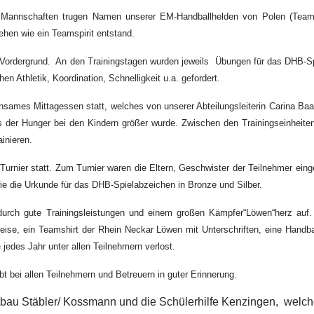
ese Mannschaften trugen Namen unserer EM-Handballhelden von Polen (Te
en wie ein Teamspirit entstand.
Vordergrund. An den Trainingstagen wurden jeweils Übungen für das DHB-Spie
n Athletik, Koordination, Schnelligkeit u.a. gefordert.
nsames Mittagessen statt, welches von unserer Abteilungsleiterin Carina Baa
ass der Hunger bei den Kindern größer wurde. Zwischen den Trainingseinhei
inieren.
nier statt. Zum Turnier waren die Eltern, Geschwister der Teilnehmer eingel
 die Urkunde für das DHB-Spielabzeichen in Bronze und Silber.
 durch gute Trainingsleistungen und einem großen Kämpfer“Löwen“herz auf. 
ise, ein Teamshirt der Rhein Neckar Löwen mit Unterschriften, eine Handb
edes Jahr unter allen Teilnehmern verlost.
t bei allen Teilnehmern und Betreuern in guter Erinnerung.
tbau Stäbler/ Kossmann und die Schülerhilfe Kenzingen, welche