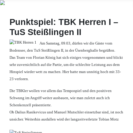
Punktspiel: TBK Herren I –
TuS Steißlingen II
Am Samstag, 09.03, dürfen wir die Gäste vom
Bodensee, den TuS Steißlingen II, in der Üsenberghalle begrüßen.
Das Team von Florian König hat sich einiges vorgenommen und blickt
sehr zuversichtlich auf die Partie, um die schlechte Leistung aus dem
Hinspiel wieder wett zu machen. Hier hatte man unnötig hoch mit 33-
23 verloren.
Die TBKler wollen vor allem das Tempospiel und den positiven
Schwung im Angriff weiter ausbauen, wie man zuletzt auch ich
Schenkenzell präsentierte.
Ob Dalius Rasikevicus und Manuel Mutschler einsetzbar sind, ist noch
unsicher. Weiterhin ausfallen wird der langzeitverletzte Tobias Motz