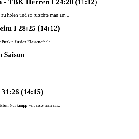
- TBK Herren I 24:20 (11:12)
u holen und so rutschte man am...
im I 28:25 (14:12)
...
 Punkte für den Klassenerhalt
n Saison
31:26 (14:15)
...
icius. Nur knapp verpasste man am