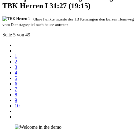
TBK Herren I 31:27 (19:15)
Ohne Punkte musste der TB Kenzingen den kurzen Heimweg
vom Dienstagsspiel nach hause antreten.
...
Seite 5 von 49
1
2
3
4
5
6
7
8
9
10