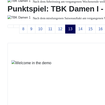
Nach dem Arbeitssieg am vergangenen Wochenende wollt
Punktspiel: TBK Damen I - 
Nach dem misslungenen Saisonauftakt am vergangenen
8
9
10
11
12
13
14
15
16