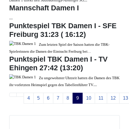
Damen 1 direkt den Südbadenliga-Absteiger SG
Mannschaft Damen I
...
Punktespiel TBK Damen I - SFE
Freiburg 31:23 ( 16:12)
Zum letzten Spiel der Saison hatten die TBK-
Spielerinnen die Damen der Eintracht Freiburg bei
...
Punktspiel TBK Damen I - TV
Ehingen 27:42 (13:20)
Zu ungewohnter Uhrzeit hatten die Damen des TBK
...
ihr vorletzten Heimspiel gegen den Tabellenführer TV
4
5
6
7
8
9
10
11
12
13
Seite 9 von 41