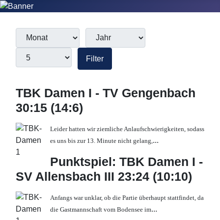
Filter
Monat
Jahr
Anzeige #
Filter
TBK Damen I - TV Gengenbach
30:15 (14:6)
Leider hatten wir ziemliche Anlaufschwierigkeiten, sodass
...
es uns bis zur 13. Minute nicht gelang,
Punktspiel: TBK Damen I -
SV Allensbach III 23:24 (10:10)
Anfangs war unklar, ob die Partie überhaupt stattfindet, da
...
die Gastmannschaft vom Bodensee im