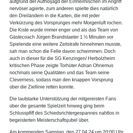
aufgrund der Aufholjagd der Einheimischen im Angriff
nervöser agierte, zum anderen spielte dies natürlich
den Dreiländern in die Karten, die mit jeder
Verkürzung des Vorsprunges mehr Morgenluft rochen.
Die Kiste wurde immer enger und als das Team von
Gästecoach Jürgen Brandstaeter 1 ½ Minuten vor
Spielende eine weitere Zeitstrafe hinnehmen musste,
sah man schon die Felle davon schwimmen. Doch
auch in dieser für die SG Kenzingen/ Herbolzheim
kritischen Phase zeigte Torhüter Adrian Ohnemus
nochmals seine Qualitäten und das Team seine
Cleverness, sodass man den knappen Vorsprung
über die Ziellinie retten konnte.
Die lautstarke Unterstützung der mitgereisten Fans
über die gesamte Spielzeit hinweg ging beim
Schlusspfiff des Schiedsrichtergespannes nahtlos in
begeisterten Meisterschaftsjubel über.
Am kommenden Samstag, den 27.04.24 um 20:00 Uhr