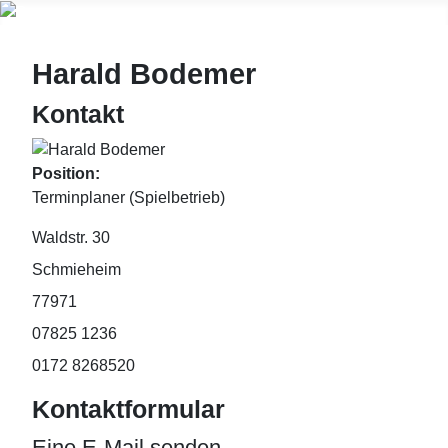
Harald Bodemer
Kontakt
Position:
Terminplaner (Spielbetrieb)
Adresse:
Waldstr. 30
Schmieheim
77971
Telefon:
07825 1236
Mobil:
0172 8268520
Kontaktformular
Eine E-Mail senden