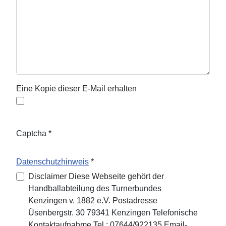
Eine Kopie dieser E-Mail erhalten
Captcha
*
Datenschutzhinweis
*
Datenschutzhinweis
Disclaimer Diese Webseite gehört der
Handballabteilung des Turnerbundes
Kenzingen v. 1882 e.V. Postadresse
Üsenbergstr. 30 79341 Kenzingen Telefonische
Kontaktaufnahme Tel.: 07644/922135 Email-